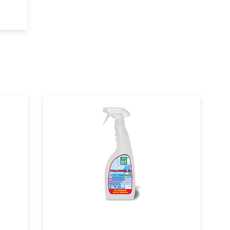
mo anche...
ITIDET
ITIALCOHOL 70