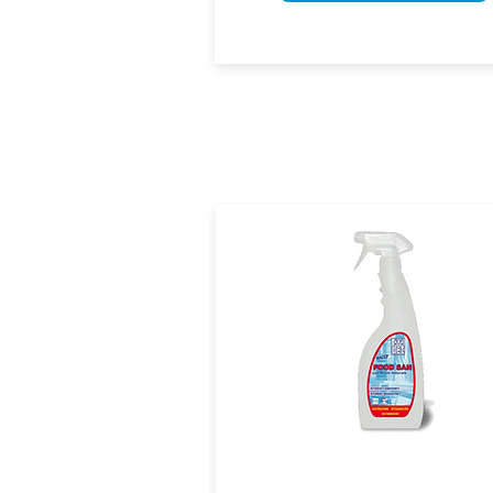
Vi consiglia
ITIDET
FOOD SAN