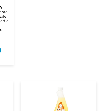
A
ronto
eale
erfici
 di