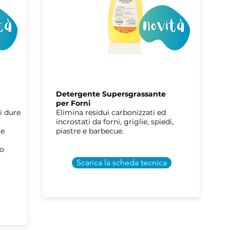
ARAL
DETERGRILL
Detergente Supersgrassante
per Forni
ci dure
Elimina residui carbonizzati ed
incrostati da forni, griglie, spiedi,
 e
piastre e barbecue.
lo
Scarica la scheda tecnica