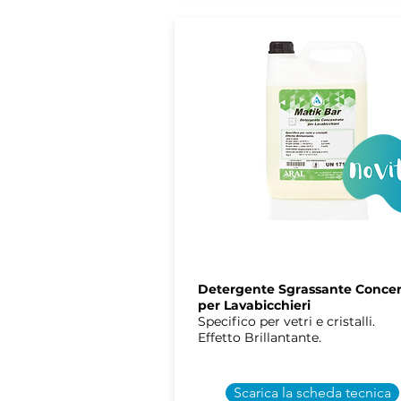
ARAL
MATIK BAR
Detergente Sgrassante Conce
per Lavabicchieri
Specifico per vetri e cristalli.
Effetto Brillantante.
Scarica la scheda tecnica