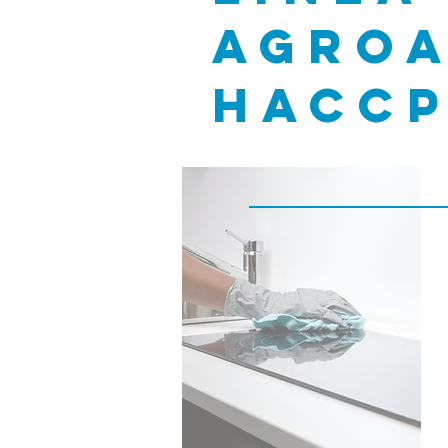
agroa
hacc